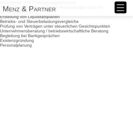
Investitions- und Finanzierungsberatung
Menz & Partner
Analyse betriebswirtschaftlicher Auswertungen und von
Jahresabschlüssen
Erstellung von Liquiditätsplänen
Betriebs- und Steuerbelastungsvergleiche
Prüfung von Verträgen unter steuerlichen Gesichtspunkten
Unternehmensberatung / betriebswirtschaftliche Beratung
Begleitung bei Bankgesprächen
Existenzgründung
Personalplanung